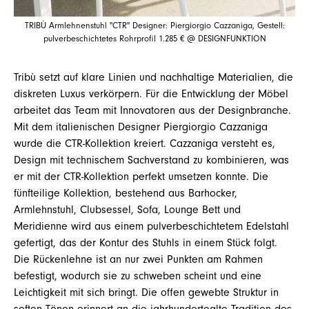
TRIBÙ Armlehnenstuhl "CTR" Designer: Piergiorgio Cazzaniga, Gestell:
pulverbeschichtetes Rohrprofil 1.285 € @ DESIGNFUNKTION
Tribù setzt auf klare Linien und nachhaltige Materialien, die
diskreten Luxus verkörpern. Für die Entwicklung der Möbel
arbeitet das Team mit Innovatoren aus der Designbranche.
Mit dem italienischen Designer Piergiorgio Cazzaniga
wurde die CTR-Kollektion kreiert. Cazzaniga versteht es,
Design mit technischem Sachverstand zu kombinieren, was
er mit der CTR-Kollektion perfekt umsetzen konnte. Die
fünfteilige Kollektion, bestehend aus Barhocker,
Armlehnstuhl, Clubsessel, Sofa, Lounge Bett und
Meridienne wird aus einem pulverbeschichtetem Edelstahl
gefertigt, das der Kontur des Stuhls in einem Stück folgt.
Die Rückenlehne ist an nur zwei Punkten am Rahmen
befestigt, wodurch sie zu schweben scheint und eine
Leichtigkeit mit sich bringt. Die offen gewebte Struktur in
soften Tönen erinnert an die jahrhundertealte Tradition des