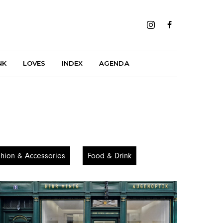
NK
LOVES
INDEX
AGENDA
hion & Accessories
Food & Drink