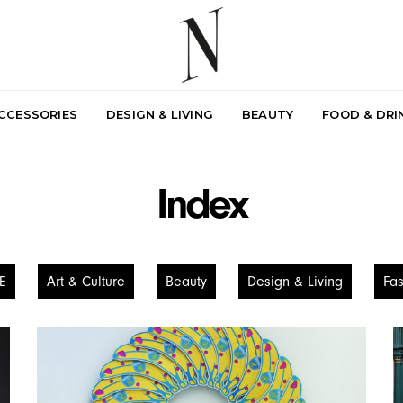
ACCESSORIES
DESIGN & LIVING
BEAUTY
FOOD & DRI
Index
E
Art & Culture
Beauty
Design & Living
Fas