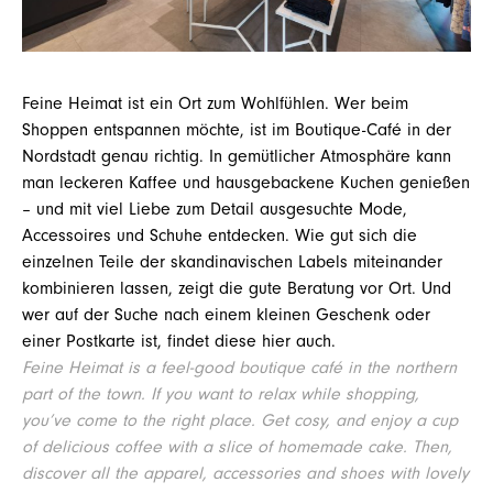
Feine Heimat ist ein Ort zum Wohlfühlen. Wer beim
Shoppen entspannen möchte, ist im Boutique-Café in der
Nordstadt genau richtig. In gemütlicher Atmosphäre kann
man leckeren Kaffee und hausgebackene Kuchen genießen
– und mit viel Liebe zum Detail ausgesuchte Mode,
Accessoires und Schuhe entdecken. Wie gut sich die
einzelnen Teile der skandinavischen Labels miteinander
kombinieren lassen, zeigt die gute Beratung vor Ort. Und
wer auf der Suche nach einem kleinen Geschenk oder
einer Postkarte ist, findet diese hier auch.
Feine Heimat is a feel-good boutique café in the northern
part of the town. If you want to relax while shopping,
you’ve come to the right place. Get cosy, and enjoy a cup
of delicious coffee with a slice of homemade cake. Then,
discover all the apparel, accessories and shoes with lovely