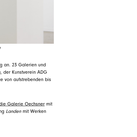
r
g an. 23 Galerien und
a, der Kunstverein ADG
ke von aufstrebenden bis
die Galerie Oechsner
mit
ung
Landen
mit Werken
.